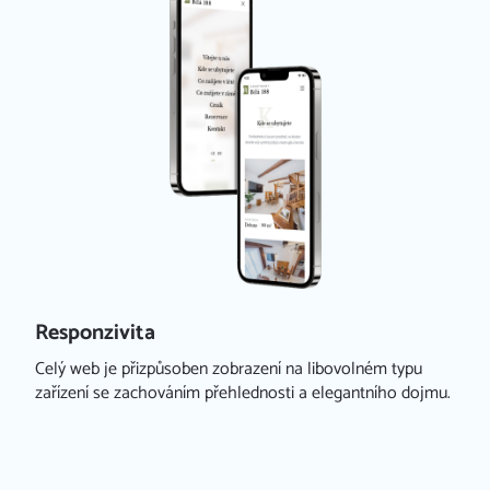
Úvod
Naše služby
IRMY
Reference
TĚ
FAQ
Kariéra
Kontakt
Responzivita
Celý web je přizpůsoben zobrazení na libovolném typu
zařízení se zachováním přehlednosti a elegantního dojmu.
Redakční systém iCARD:CMS