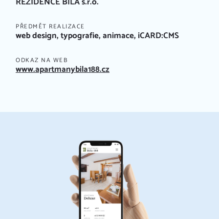
REZIDENCE BÍLÁ s.r.o.
PŘEDMĚT REALIZACE
web design, typografie, animace, iCARD:CMS
ODKAZ NA WEB
www.apartmanybila188.cz