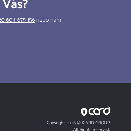
e Vás?
0 604 675 156
nebo nám
Redakční systém iCARD:CMS
Copyright 2026 © iCARD GROUP
All Rights reserved.