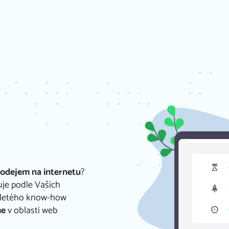
rodejem na internetu
?
je podle Vašich
oletého know-how
me
v oblasti web