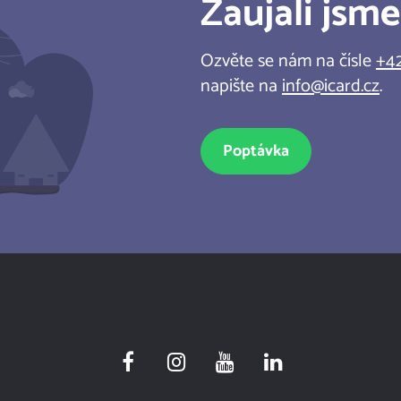
Zaujali jsm
Zobrazit další
Ozvěte se nám na čísle
+42
napište na
info@icard.cz
.
Poptávka