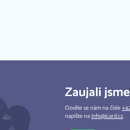
Programování
WEB DENTÁLNÍHO
CENTRA
Poradenství
Benedental
Zobrazit další
Zaujali jsm
Ozvěte se nám na čísle
+42
napište na
info@icard.cz
.