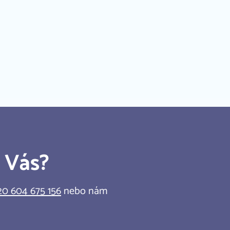
Kariéra
Kontakt
Redakční systém iCARD:CMS
e Vás?
0 604 675 156
nebo nám