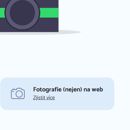
Úvod
Naše služby
Fotografie (nejen) na web
Zjistit více
Reference
FAQ