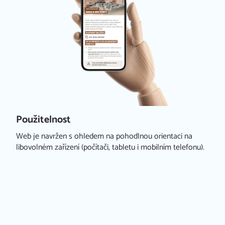
Naše služby
IRMY
Reference
TĚ
FAQ
Kariéra
Kontakt
Použitelnost
Web je navržen s ohledem na pohodlnou orientaci na
libovolném zařízení (počítači, tabletu i mobilním telefonu).
Redakční systém iCARD:CMS