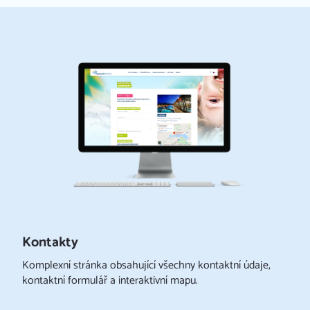
Úvod
Naše služby
IRMY
Reference
TĚ
FAQ
Kariéra
Kontakt
Kontakty
Komplexní stránka obsahující všechny kontaktní údaje,
kontaktní formulář a interaktivní mapu.