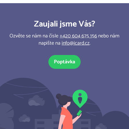
Zaujali jsme Vás?
Ozvěte se nám na čísle
+420 604 675 156
nebo nám
napište na
info@icard.cz
.
Poptávka