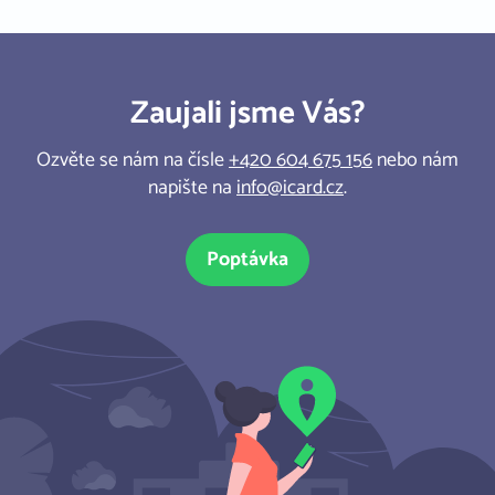
Zaujali jsme Vás?
Ozvěte se nám na čísle
+420 604 675 156
nebo nám
napište na
info@icard.cz
.
Poptávka