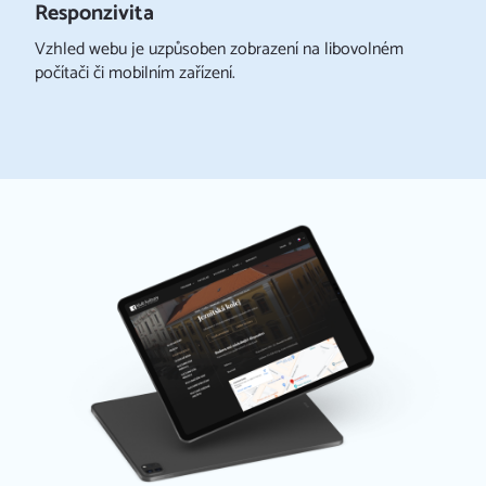
Responzivita
Vzhled webu je uzpůsoben zobrazení na libovolném
počítači či mobilním zařízení.
Úvod
Naše služby
IRMY
Reference
TĚ
FAQ
Kariéra
Kontakt