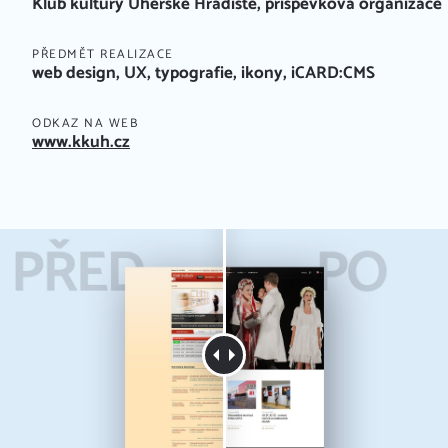
Klub kultury Uherské Hradiště, příspěvková organizace
PŘEDMĚT REALIZACE
web design, UX, typografie, ikony, iCARD:CMS
ODKAZ NA WEB
www.kkuh.cz